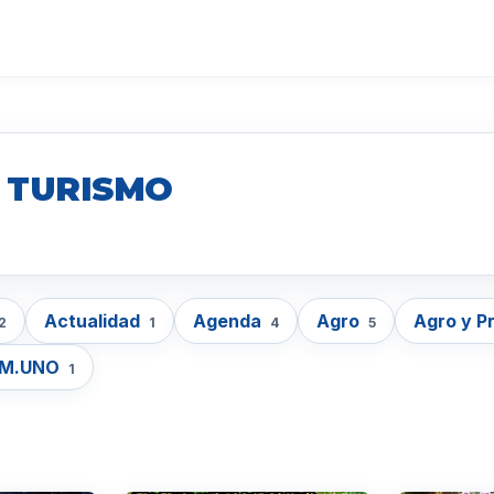
. TURISMO
Actualidad
Agenda
Agro
Agro y P
2
1
4
5
EM.UNO
1