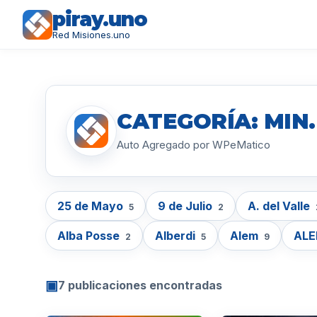
piray.uno
Red Misiones.uno
CATEGORÍA: MIN
Auto Agregado por WPeMatico
25 de Mayo
9 de Julio
A. del Valle
5
2
Alba Posse
Alberdi
Alem
AL
2
5
9
▣
7 publicaciones encontradas