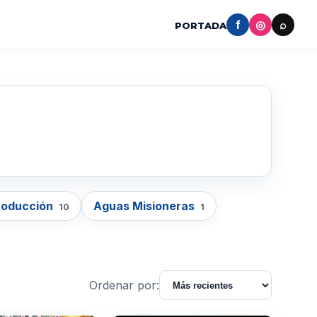
f
◎
⌕
PORTADA
roducción
Aguas Misioneras
10
1
Ordenar por: