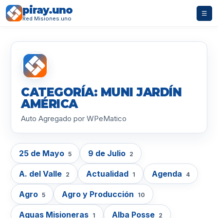
piray.uno
☰
Red Misiones.uno
CATEGORÍA: MUNI JARDÍN
AMÉRICA
Auto Agregado por WPeMatico
25 de Mayo
9 de Julio
5
2
A. del Valle
Actualidad
Agenda
2
1
4
Agro
Agro y Producción
5
10
Aguas Misioneras
Alba Posse
1
2