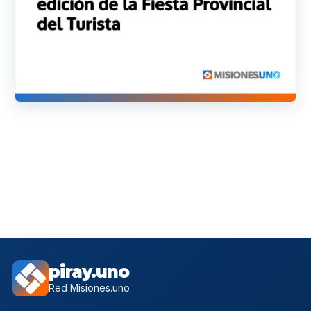
piray.uno
Red Misiones.uno