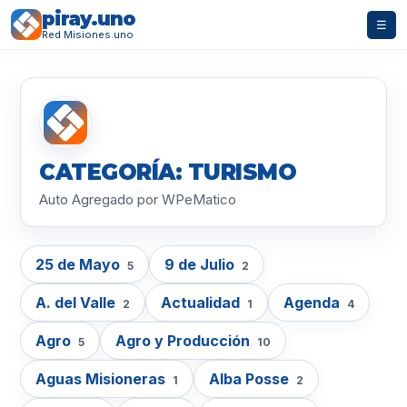
piray.uno
☰
Red Misiones.uno
CATEGORÍA: TURISMO
Auto Agregado por WPeMatico
25 de Mayo
9 de Julio
5
2
A. del Valle
Actualidad
Agenda
2
1
4
Agro
Agro y Producción
5
10
Aguas Misioneras
Alba Posse
1
2