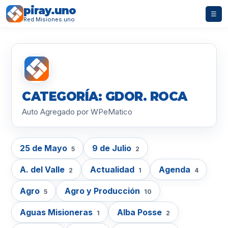
piray.uno
☰
Red Misiones.uno
CATEGORÍA: GDOR. ROCA
Auto Agregado por WPeMatico
25 de Mayo
9 de Julio
5
2
A. del Valle
Actualidad
Agenda
2
1
4
Agro
Agro y Producción
5
10
Aguas Misioneras
Alba Posse
1
2