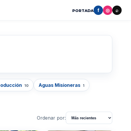
f
◎
⌕
PORTADA
roducción
Aguas Misioneras
10
1
Ordenar por: