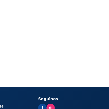
Seguinos
es
f
◎