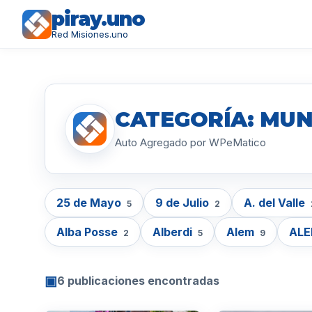
piray.uno
Red Misiones.uno
CATEGORÍA: MUN
Auto Agregado por WPeMatico
25 de Mayo
9 de Julio
A. del Valle
5
2
Alba Posse
Alberdi
Alem
AL
2
5
9
▣
6 publicaciones encontradas