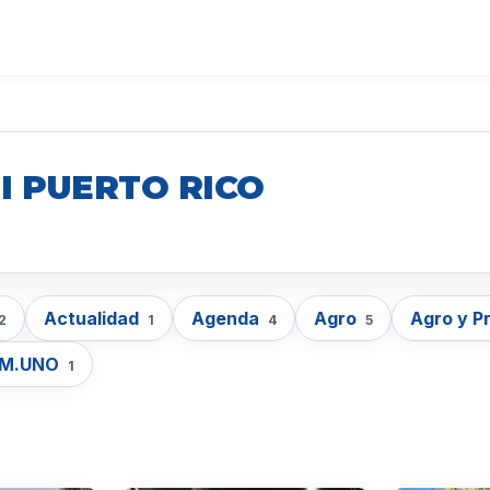
I PUERTO RICO
Actualidad
Agenda
Agro
Agro y P
2
1
4
5
EM.UNO
1