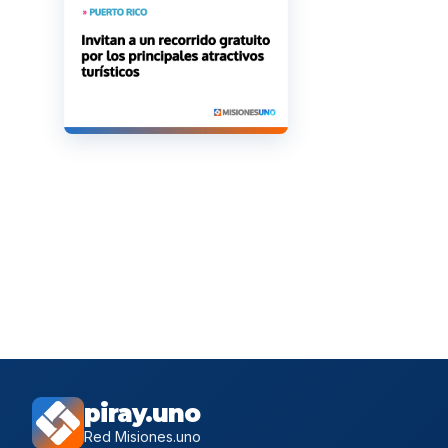
piray.uno
Red Misiones.uno