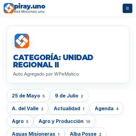
piray.uno
☰
Red Misiones.uno
CATEGORÍA: UNIDAD
REGIONAL II
Auto Agregado por WPeMatico
25 de Mayo
9 de Julio
5
2
A. del Valle
Actualidad
Agenda
2
1
4
Agro
Agro y Producción
5
10
Aguas Misioneras
Alba Posse
1
2